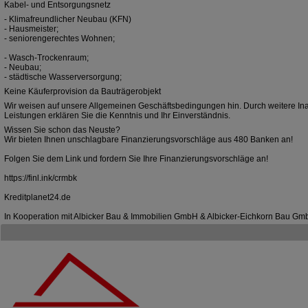
Kabel- und Entsorgungsnetz
- Klimafreundlicher Neubau (KFN)
- Hausmeister;
- seniorengerechtes Wohnen;
- Wasch-Trockenraum;
- Neubau;
- städtische Wasserversorgung;
Keine Käuferprovision da Bauträgerobjekt
Wir weisen auf unsere Allgemeinen Geschäftsbedingungen hin. Durch weitere I
Leistungen erklären Sie die Kenntnis und Ihr Einverständnis.
Wissen Sie schon das Neuste?
Wir bieten Ihnen unschlagbare Finanzierungsvorschläge aus 480 Banken an!
Folgen Sie dem Link und fordern Sie Ihre Finanzierungsvorschläge an!
https://finl.ink/crmbk
Kreditplanet24.de
In Kooperation mit Albicker Bau & Immobilien GmbH & Albicker-Eichkorn Bau G