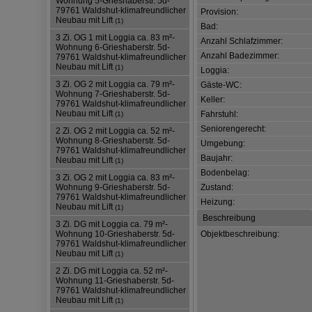
Wohnung 5-Grieshaberstr. 5d-
79761 Waldshut-klimafreundlicher
Provision:
Neubau mit Lift
(1)
Bad:
3 Zi. OG 1 mit Loggia ca. 83 m²-
Anzahl Schlafzimmer:
Wohnung 6-Grieshaberstr. 5d-
Anzahl Badezimmer:
79761 Waldshut-klimafreundlicher
Neubau mit Lift
(1)
Loggia:
3 Zi. OG 2 mit Loggia ca. 79 m²-
Gäste-WC:
Wohnung 7-Grieshaberstr. 5d-
Keller:
79761 Waldshut-klimafreundlicher
Neubau mit Lift
Fahrstuhl:
(1)
Seniorengerecht:
2 Zi. OG 2 mit Loggia ca. 52 m²-
Wohnung 8-Grieshaberstr. 5d-
Umgebung:
79761 Waldshut-klimafreundlicher
Baujahr:
Neubau mit Lift
(1)
Bodenbelag:
3 Zi. OG 2 mit Loggia ca. 83 m²-
Zustand:
Wohnung 9-Grieshaberstr. 5d-
79761 Waldshut-klimafreundlicher
Heizung:
Neubau mit Lift
(1)
Beschreibung
3 Zi. DG mit Loggia ca. 79 m²-
Objektbeschreibung:
Wohnung 10-Grieshaberstr. 5d-
79761 Waldshut-klimafreundlicher
Neubau mit Lift
(1)
2 Zi. DG mit Loggia ca. 52 m²-
Wohnung 11-Grieshaberstr. 5d-
79761 Waldshut-klimafreundlicher
Neubau mit Lift
(1)