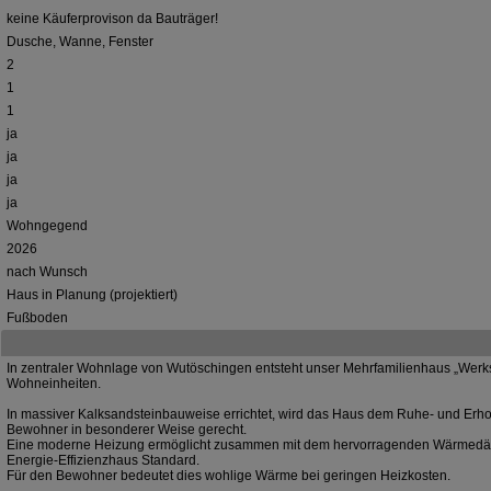
keine Käuferprovison da Bauträger!
Dusche, Wanne, Fenster
2
1
1
ja
ja
ja
ja
Wohngegend
2026
nach Wunsch
Haus in Planung (projektiert)
Fußboden
In zentraler Wohnlage von Wutöschingen entsteht unser Mehrfamilienhaus „Werks
Wohneinheiten.
In massiver Kalksandsteinbauweise errichtet, wird das Haus dem Ruhe- und Erho
Bewohner in besonderer Weise gerecht.
Eine moderne Heizung ermöglicht zusammen mit dem hervorragenden Wärme
Energie-Effizienzhaus Standard.
Für den Bewohner bedeutet dies wohlige Wärme bei geringen Heizkosten.