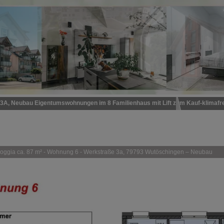
3A, Neubau Eigentumswohnungen im 8 Familienhaus mit Lift zum Kauf-klima
87 m² - Wohnung 6 - Werkstraße 3a, 79793 Wutöschingen - Neubau
Exposé
 Loggia ca. 87 m² - Wohnung 6 - Werkstraße 3a, 79793 Wutöschingen – Neubau