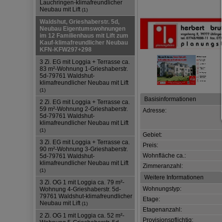
Lauchringen-klimafreundlicher
Neubau mit Lift
(1)
Waldshut, Grieshaberstr. 5d,
Neubau Eigentumswohnungen
im 12 Familienhaus mit Lift zum
Kauf-klimafreundlicher Neubau
KFN-KFW297+298
3 Zi. EG mit Loggia + Terrasse ca.
83 m²-Wohnung 1-Grieshaberstr.
5d-79761 Waldshut-
klimafreundlicher Neubau mit Lift
(1)
Basisinformationen
2 Zi. EG mit Loggia + Terrasse ca.
59 m²-Wohnung 2-Grieshaberstr.
Adresse:
5d-79761 Waldshut-
klimafreundlicher Neubau mit Lift
(1)
Gebiet:
3 Zi. EG mit Loggia + Terrasse ca.
Preis:
90 m²-Wohnung 3-Grieshaberstr.
Wohnfläche ca.:
5d-79761 Waldshut-
klimafreundlicher Neubau mit Lift
Zimmeranzahl:
(1)
Weitere Informationen
3 Zi. OG 1 mit Loggia ca. 79 m²-
Wohnungstyp:
Wohnung 4-Grieshaberstr. 5d-
79761 Waldshut-klimafreundlicher
Etage:
Neubau mit Lift
(1)
Etagenanzahl:
2 Zi. OG 1 mit Loggia ca. 52 m²-
Provisionspflichtig: