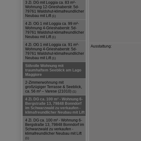
3 Zi. DG mit Loggia ca. 83 m²-
Wohnung 12-Grieshaberstr. 5d-
79761 Waldshut-klimafreundlicher
Neubau mit Lift
(1)
4 Zi. OG 1 mit Loggia ca. 99 m²-
Wohnung 4-Grieshaberstr. 5d-
79761 Waldshut-klimafreundlicher
Neubau mit Lift
(1)
4 Zi. OG 1 mit Loggia ca. 91 m²-
Ausstattung:
Wohnung 4-Grieshaberstr. 5d-
79761 Waldshut-klimafreundlicher
Neubau mit Lift
(1)
Stilvolle Wohnung mit
traumhaftem Seeblick am Lago
Maggiore
2-Zimmerwohnung mit
großzügiger Terrasse & Seeblick,
ca. 56 m² – Varese (21010)
(1)
4 Zi. DG ca. 100 m² - Wohnung 6-
Bergstraße 13, 79848 Bonndorf
im Schwarzwald zu verkaufen -
klimafreundlicher Neubau mit Lift
4 Zi. DG ca. 100 m² - Wohnung 6-
Bergstraße 13, 79848 Bonndorf im
Schwarzwald zu verkaufen -
klimafreundlicher Neubau mit Lift
(1)