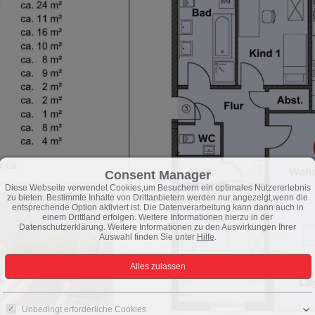
Consent Manager
Diese Webseite verwendet Cookies,um Besuchern ein optimales Nutzererlebnis
zu bieten. Bestimmte Inhalte von Drittanbietern werden nur angezeigt,wenn die
entsprechende Option aktiviert ist. Die Datenverarbeitung kann dann auch in
einem Drittland erfolgen. Weitere Informationen hierzu in der
Datenschutzerklärung. Weitere Informationen zu den Auswirkungen Ihrer
Auswahl finden Sie unter
Hilfe
.
Unbedingt erforderliche Cookies