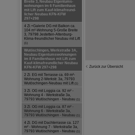
Breite 3, Neubau Eigentums-
wohnungen im 6 Familienhaus
mit Lift zum Kauf-klimafreund-
licher Neubau KFN-KFW
297+298
4 Zi.+Galerie DG mit Balkon ca.
104 m²-Wohnung 5-Große Breite
3, 79798 Jestetten-Altenburg-
Klima-freundlicher Neubau mit Lift
(1)
Wutöschingen, Werkstraße 3A,
Neubau Eigentumswohnungen
im 8 Familienhaus mit Lift zum
Kauf-klimafreundlicher Neubau
Zurück zur Übersicht
KFN-KFW 297+298
2 Zi. EG mit Terrasse ca. 69 m²-
Wohnung 2-Werkstr. 3a, 79793
Wutöschingen-Neubau mit Lift
(1)
3 Zi. OG mit Loggia ca. 92 m² -
Wohnung 4 - Werkstraße 3a,
79793 Wutöschingen - Neubau
(1)
3 Zi. OG mit Loggia ca. 87 m² -
Wohnung 6 - Werkstraße 3a,
79793 Wutöschingen - Neubau
(1)
4 Zi. DG mit Dachterrasse ca. 127
m² - Wohnung 7 - Werkstraße 3a,
79793 Wutöschingen - Neubau
(1)