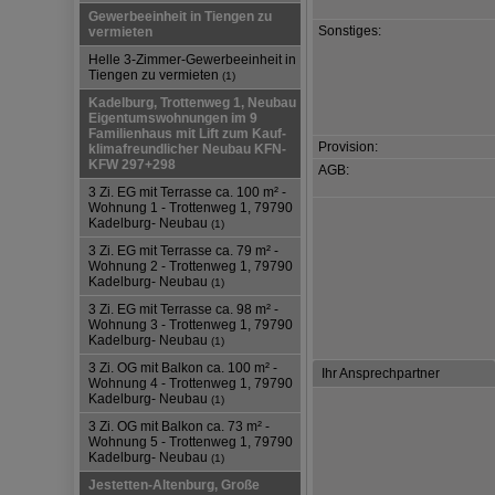
Gewerbeeinheit in Tiengen zu
Sonstiges:
vermieten
Helle 3-Zimmer-Gewerbeeinheit in
Tiengen zu vermieten
(1)
Kadelburg, Trottenweg 1, Neubau
Eigentumswohnungen im 9
Familienhaus mit Lift zum Kauf-
Provision:
klimafreundlicher Neubau KFN-
KFW 297+298
AGB:
3 Zi. EG mit Terrasse ca. 100 m² -
Wohnung 1 - Trottenweg 1, 79790
Kadelburg- Neubau
(1)
3 Zi. EG mit Terrasse ca. 79 m² -
Wohnung 2 - Trottenweg 1, 79790
Kadelburg- Neubau
(1)
3 Zi. EG mit Terrasse ca. 98 m² -
Wohnung 3 - Trottenweg 1, 79790
Kadelburg- Neubau
(1)
3 Zi. OG mit Balkon ca. 100 m² -
Ihr Ansprechpartner
Wohnung 4 - Trottenweg 1, 79790
Kadelburg- Neubau
(1)
3 Zi. OG mit Balkon ca. 73 m² -
Wohnung 5 - Trottenweg 1, 79790
Kadelburg- Neubau
(1)
Jestetten-Altenburg, Große