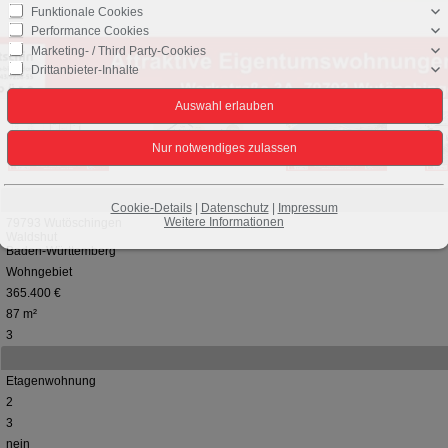
Funktionale Cookies
Performance Cookies
Marketing- / Third Party-Cookies
Drittanbieter-Inhalte
Cookie-Details
|
Datenschutz
|
Impressum
Weitere Informationen
79793 Wutöschingen
Waldshut
Baden-Württemberg
Wohngebiet
365.400 €
87 m²
3
Etagenwohnung
2
3
nein