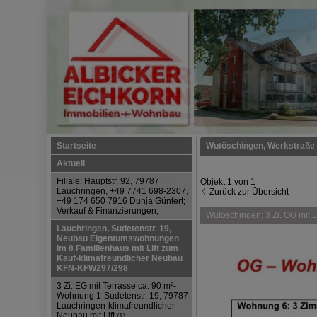
Startseite
Wutöschingen, Werkstraße 
Aktuell
3 Zi. OG mit Loggia ca. 
Filiale: Hauptstr. 92, 79787
Objekt 1 von 1
Lauchringen, +49 7741 698-2307,
Zurück zur Übersicht
+49 174 650 7916 Dunja Güntert;
Verkauf & Finanzierungen;
Wutöschingen: 3 Zi. OG mit
Lauchringen, Sudetenstr. 19,
Neubau Eigentumswohnungen
im 8 Familienhaus mit Lift zum
Kauf-klimafreundlicher Neubau
KFN-KFW297/298
3 Zi. EG mit Terrasse ca. 90 m²-
Wohnung 1-Sudetenstr. 19, 79787
Lauchringen-klimafreundlicher
Neubau mit Lift
(1)