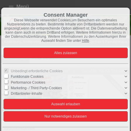
Menü
Consent Manager
Diese Webseite verwendet Cookies,um Besuchern ein optimales
Nutzererlebnis zu bieten. Bestimmte Inhalte von Drittanbietern werden nur
angezeigt,wenn die entsprechende Option aktiviert ist. Die Datenverarbeitung
kann dann auch in einem Drittland erfolgen. Weitere Informationen hierzu in
der Datenschutzerklärung. Weitere Informationen zu den Auswirkungen Ihrer
Auswahl finden Sie unter
Hilfe
.
Kadelburg, Trottenweg 1, Neubau Eigentumswohnungen im 9 Familienhaus m
3 Zi. OG mit Balkon ca. 73 m² - Wohnung 5 - Trottenweg 1, 79790 Kadelburg
1 Objekte gefunden
Sortieren nach
-- bitte wählen --
Küssaberg: 3 Zi. OG mit Balkon ca. 73 m² - Wohnung 5 - Trottenweg 1, 79790 Kadelburg- Neubau
Objekt-Nr.: NB-KA-TR1-WH5
Unbedingt erforderliche Cookies
Funktionale Cookies
reserviert
Performance Cookies
Marketing- / Third Party-Cookies
Drittanbieter-Inhalte
12
Basisinformationen