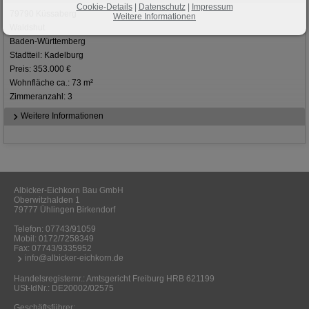
Cookie-Details
|
Datenschutz
|
Impressum
79790 Küssaberg
Weitere Informationen
Waldshut
Baden-Württemberg
Stadtteil: Kadelburg
Preis: 353.000 €
Wohnfläche ca.: 73 m²
Zimmeranzahl: 3
Weitere Informationen
Albicker-Eichkorn Bau GmbH
Oberwitzhalden 1
79777 Ühlingen Birkendorf
Telefon:
07743/91059
Mobil:
0172/7258349
Fax: 07743/9335952
info@albicker-eichkorn.de
Handelsregisternr.: Amtsgericht Freiburg HRB 621199
USt-IdNr.: DE20002/02575
Geschäftsführer: