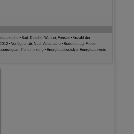
Einbauküche • Bad: Dusche, Wanne, Fenster • Anzahl der
: 2012 • Verfügbar ab: Nach Absprache • Bodenbelag: Fliesen,
feuerungsart: Pelletheizung • Energieausweistyp: Energieausweis
Consent Manager
HILFE
Um fortfahren zu können,müssen Sie eine Cookie-Auswahl treffen. Nac
erhalten Sie eine Erläuterung der verschiedenen Optionen und ihrer B
Alles zulassen:
Jedes Cookie wie z.B. Tracking- und Analytische-Cookies sowie Drittan
Inhalte.
Auswahl erlauben:
Es werden nur Drittanbieter-Inhalte oder die Cookie-Arten zugelassen d
den Checkboxen angehakt haben.