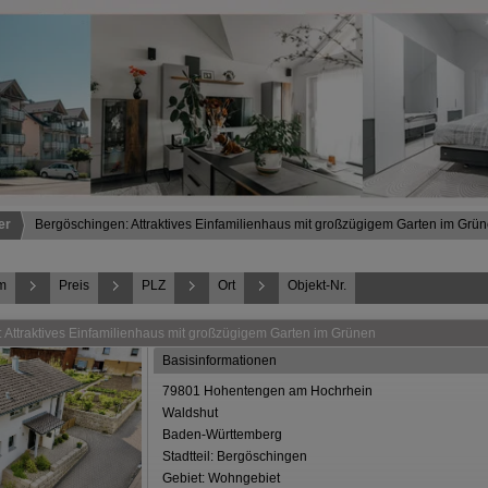
er
Bergöschingen: Attraktives Einfamilienhaus mit großzügigem Garten im Grü
m
Preis
PLZ
Ort
Objekt-Nr.
Attraktives Einfamilienhaus mit großzügigem Garten im Grünen
Basisinformationen
79801 Hohentengen am Hochrhein
Waldshut
Baden-Württemberg
Stadtteil: Bergöschingen
Gebiet: Wohngebiet