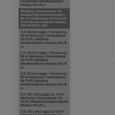
Lauchringen-klimafreundlicher
Neubau mit Lift
(1)
Waldshut, Grieshaberstr. 5d,
Neubau Eigentumswohnungen
im 12 Familienhaus mit Lift zum
Kauf-klimafreundlicher Neubau
KFN-KFW297+298
3 Zi. EG mit Loggia + Terrasse ca.
83 m²-Wohnung 1-Grieshaberstr.
5d-79761 Waldshut-
klimafreundlicher Neubau mit Lift
(1)
2 Zi. EG mit Loggia + Terrasse ca.
59 m²-Wohnung 2-Grieshaberstr.
5d-79761 Waldshut-
klimafreundlicher Neubau mit Lift
(1)
3 Zi. EG mit Loggia + Terrasse ca.
90 m²-Wohnung 3-Grieshaberstr.
5d-79761 Waldshut-
klimafreundlicher Neubau mit Lift
(1)
3 Zi. OG 1 mit Loggia ca. 79 m²-
Wohnung 4-Grieshaberstr. 5d-
79761 Waldshut-klimafreundlicher
Neubau mit Lift
(1)
2 Zi. OG 1 mit Loggia ca. 52 m²-