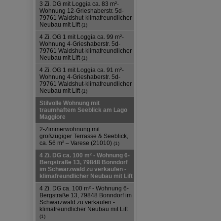
3 Zi. DG mit Loggia ca. 83 m²-
Wohnung 12-Grieshaberstr. 5d-
79761 Waldshut-klimafreundlicher
Neubau mit Lift
(1)
4 Zi. OG 1 mit Loggia ca. 99 m²-
Wohnung 4-Grieshaberstr. 5d-
79761 Waldshut-klimafreundlicher
Neubau mit Lift
(1)
4 Zi. OG 1 mit Loggia ca. 91 m²-
Wohnung 4-Grieshaberstr. 5d-
79761 Waldshut-klimafreundlicher
Neubau mit Lift
(1)
Stilvolle Wohnung mit
traumhaftem Seeblick am Lago
Maggiore
2-Zimmerwohnung mit
großzügiger Terrasse & Seeblick,
ca. 56 m² – Varese (21010)
(1)
4 Zi. DG ca. 100 m² - Wohnung 6-
Bergstraße 13, 79848 Bonndorf
im Schwarzwald zu verkaufen -
klimafreundlicher Neubau mit Lift
4 Zi. DG ca. 100 m² - Wohnung 6-
Bergstraße 13, 79848 Bonndorf im
Schwarzwald zu verkaufen -
klimafreundlicher Neubau mit Lift
(1)