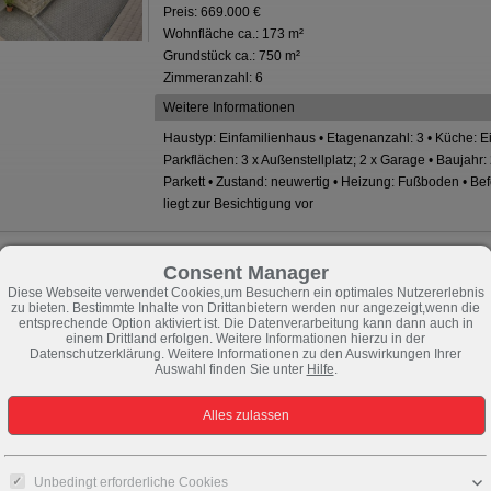
Preis: 669.000 €
Wohnfläche ca.: 173 m²
Grundstück ca.: 750 m²
Zimmeranzahl: 6
Weitere Informationen
Haustyp: Einfamilienhaus • Etagenanzahl: 3 • Küche: 
Parkflächen: 3 x Außenstellplatz; 2 x Garage • Baujahr
Parkett • Zustand: neuwertig • Heizung: Fußboden • Be
liegt zur Besichtigung vor
Consent Manager
Diese Webseite verwendet Cookies,um Besuchern ein optimales Nutzererlebnis
zu bieten. Bestimmte Inhalte von Drittanbietern werden nur angezeigt,wenn die
entsprechende Option aktiviert ist. Die Datenverarbeitung kann dann auch in
einem Drittland erfolgen. Weitere Informationen hierzu in der
Datenschutzerklärung. Weitere Informationen zu den Auswirkungen Ihrer
Auswahl finden Sie unter
Hilfe
.
Unbedingt erforderliche Cookies