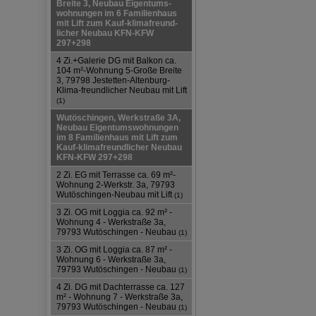
Breite 3, Neubau Eigentums-
wohnungen im 6 Familienhaus
mit Lift zum Kauf-klimafreund-
licher Neubau KFN-KFW
297+298
4 Zi.+Galerie DG mit Balkon ca.
104 m²-Wohnung 5-Große Breite
3, 79798 Jestetten-Altenburg-
Klima-freundlicher Neubau mit Lift
(1)
Wutöschingen, Werkstraße 3A,
Neubau Eigentumswohnungen
im 8 Familienhaus mit Lift zum
Kauf-klimafreundlicher Neubau
KFN-KFW 297+298
2 Zi. EG mit Terrasse ca. 69 m²-
Wohnung 2-Werkstr. 3a, 79793
Wutöschingen-Neubau mit Lift
(1)
3 Zi. OG mit Loggia ca. 92 m² -
Wohnung 4 - Werkstraße 3a,
79793 Wutöschingen - Neubau
(1)
3 Zi. OG mit Loggia ca. 87 m² -
Wohnung 6 - Werkstraße 3a,
79793 Wutöschingen - Neubau
(1)
4 Zi. DG mit Dachterrasse ca. 127
m² - Wohnung 7 - Werkstraße 3a,
79793 Wutöschingen - Neubau
(1)