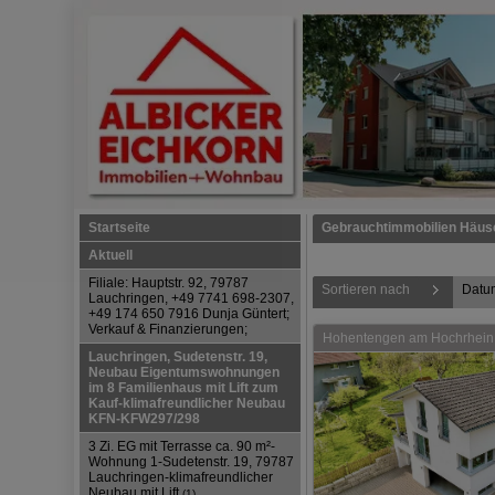
Startseite
Gebrauchtimmobilien Häus
Aktuell
Filiale: Hauptstr. 92, 79787
Sortieren nach
Datu
Lauchringen, +49 7741 698-2307,
+49 174 650 7916 Dunja Güntert;
Verkauf & Finanzierungen;
Hohentengen am Hochrhein: 
Lauchringen, Sudetenstr. 19,
Neubau Eigentumswohnungen
im 8 Familienhaus mit Lift zum
Kauf-klimafreundlicher Neubau
KFN-KFW297/298
3 Zi. EG mit Terrasse ca. 90 m²-
Wohnung 1-Sudetenstr. 19, 79787
Lauchringen-klimafreundlicher
Neubau mit Lift
(1)